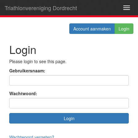
Triathlonvereniging Dordrecht
Toggl
navig
Account aanmaken
Login
Login
Please login to see this page.
Gebruikersnaam:
Wachtwoord:
Wachtwoord vergeten?