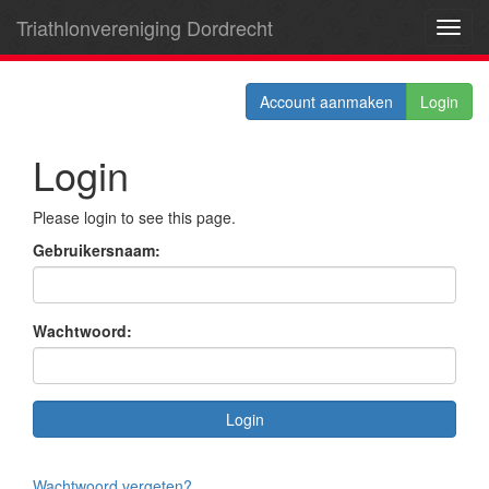
Triathlonvereniging Dordrecht
Toggl
navig
Account aanmaken
Login
Login
Please login to see this page.
Gebruikersnaam:
Wachtwoord:
Wachtwoord vergeten?