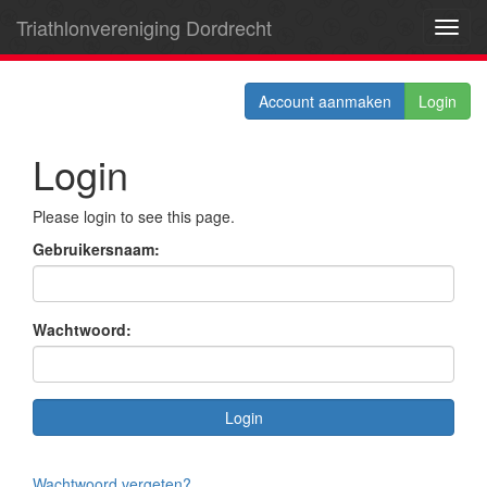
Triathlonvereniging Dordrecht
Toggl
navig
Account aanmaken
Login
Login
Please login to see this page.
Gebruikersnaam:
Wachtwoord:
Wachtwoord vergeten?