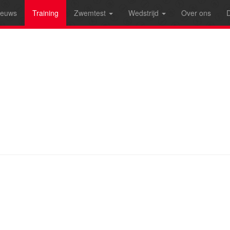
ieuws
Training
Zwemtest
Wedstrijd
Over ons
D