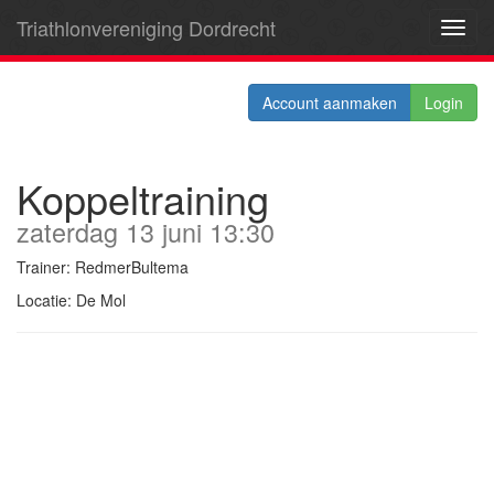
Triathlonvereniging Dordrecht
Toggl
navig
Account aanmaken
Login
Koppeltraining
zaterdag 13 juni 13:30
Trainer: RedmerBultema
Locatie: De Mol