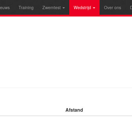
ieuws
Training
Zwemtest
Wedstrijd
Over ons
D
Afstand