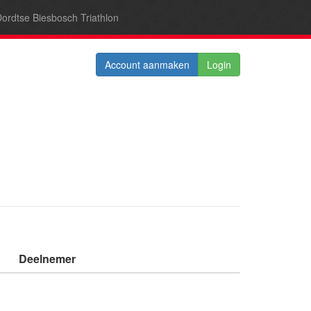
ordtse Biesbosch Triathlon
Account aanmaken
Login
Deelnemer