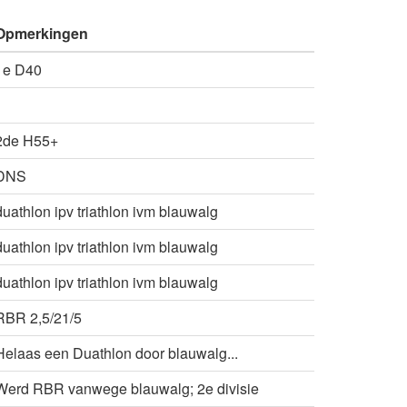
Opmerkingen
1e D40
2de H55+
DNS
duathlon ipv triathlon ivm blauwalg
duathlon ipv triathlon ivm blauwalg
duathlon ipv triathlon ivm blauwalg
RBR 2,5/21/5
Helaas een Duathlon door blauwalg...
Werd RBR vanwege blauwalg; 2e divisie