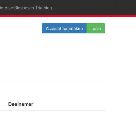
ordtse Biesbosch Triathlon
Account aanmaken
Login
Deelnemer