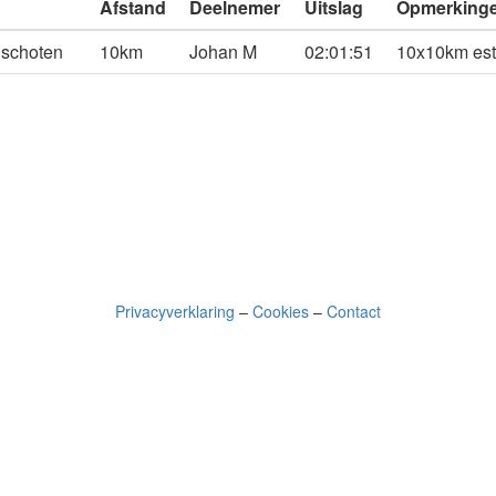
Afstand
Deelnemer
Uitslag
Opmerking
nschoten
10km
Johan M
02:01:51
10x10km esta
Privacyverklaring
–
Cookies
–
Contact