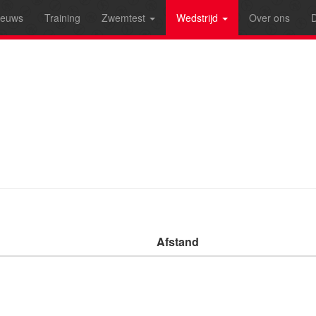
ieuws
Training
Zwemtest
Wedstrijd
Over ons
D
Afstand