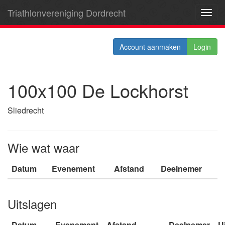
Triathlonvereniging Dordrecht
Toggl
navig
Account aanmaken
Login
100x100 De Lockhorst
Sliedrecht
Wie wat waar
Datum
Evenement
Afstand
Deelnemer
Uitslagen
Datum
Evenement
Afstand
Deelnemer
U