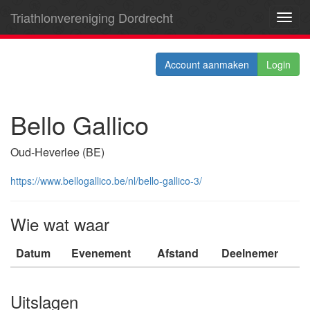
Triathlonvereniging Dordrecht
Toggl
navig
Account aanmaken
Login
Bello Gallico
Oud-Heverlee (BE)
https://www.bellogallico.be/nl/bello-gallico-3/
Wie wat waar
Datum
Evenement
Afstand
Deelnemer
Uitslagen