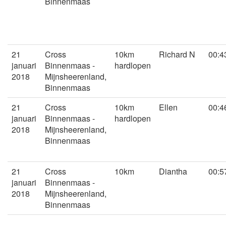
Binnenmaas
21
Cross
10km
Richard N
00:4
januari
Binnenmaas -
hardlopen
2018
Mijnsheerenland,
Binnenmaas
21
Cross
10km
Ellen
00:4
januari
Binnenmaas -
hardlopen
2018
Mijnsheerenland,
Binnenmaas
21
Cross
10km
Diantha
00:5
januari
Binnenmaas -
2018
Mijnsheerenland,
Binnenmaas