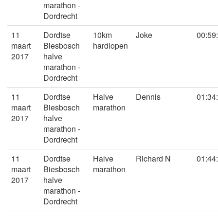
marathon -
Dordrecht
11
Dordtse
10km
Joke
00:59
maart
Biesbosch
hardlopen
2017
halve
marathon -
Dordrecht
11
Dordtse
Halve
Dennis
01:34
maart
Biesbosch
marathon
2017
halve
marathon -
Dordrecht
11
Dordtse
Halve
Richard N
01:44
maart
Biesbosch
marathon
2017
halve
marathon -
Dordrecht