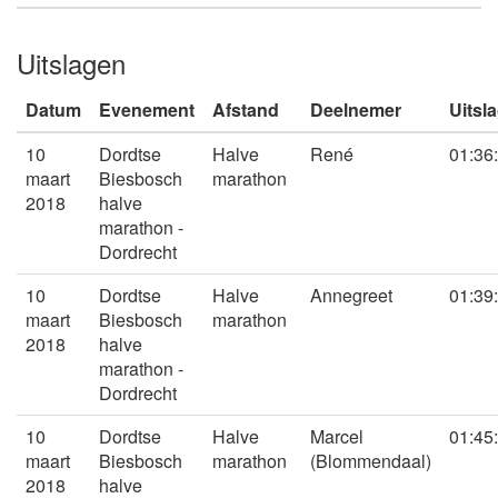
Uitslagen
Datum
Evenement
Afstand
Deelnemer
Uitsl
10
Dordtse
Halve
René
01:36
maart
Biesbosch
marathon
2018
halve
marathon -
Dordrecht
10
Dordtse
Halve
Annegreet
01:39
maart
Biesbosch
marathon
2018
halve
marathon -
Dordrecht
10
Dordtse
Halve
Marcel
01:45
maart
Biesbosch
marathon
(Blommendaal)
2018
halve