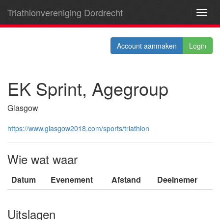
Triathlonvereniging Dordrecht
Toggl
navig
Account aanmaken
Login
EK Sprint, Agegroup
Glasgow
https://www.glasgow2018.com/sports/triathlon
Wie wat waar
Datum
Evenement
Afstand
Deelnemer
Uitslagen