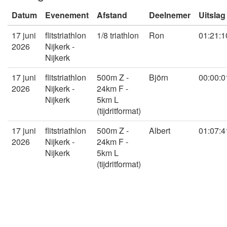
Datum
Evenement
Afstand
Deelnemer
Uitslag
17 juni
flitstriathlon
1/8 triathlon
Ron
01:21:1
2026
Nijkerk -
Nijkerk
17 juni
flitstriathlon
500m Z -
Björn
00:00:0
2026
Nijkerk -
24km F -
Nijkerk
5km L
(tijdritformat)
17 juni
flitstriathlon
500m Z -
Albert
01:07:4
2026
Nijkerk -
24km F -
Nijkerk
5km L
(tijdritformat)