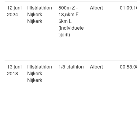
12 juni
flitstriathlon
500m Z -
Albert
01:09:1
2024
Nijkerk -
18,5km F -
Nijkerk
5km L
(individuele
tijdrit)
13 juni
flitstriathlon
1/8 triathlon
Albert
00:58:0
2018
Nijkerk -
Nijkerk