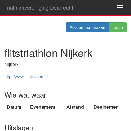
Triathlonvereniging Dordrecht
Toggl
navig
Account aanmaken
Login
flitstriathlon Nijkerk
Nijkerk
http://www.flitstriatlon.nl
Wie wat waar
Datum
Evenement
Afstand
Deelnemer
Uitslagen