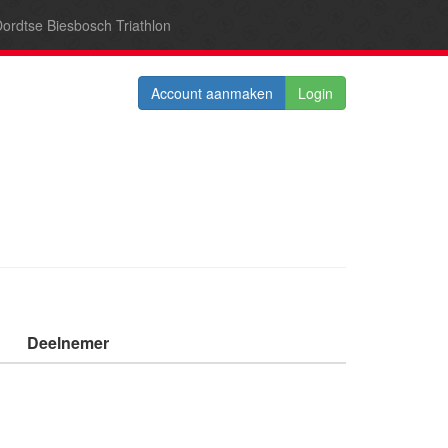
ordtse Biesbosch Triathlon
Account aanmaken
Login
Deelnemer