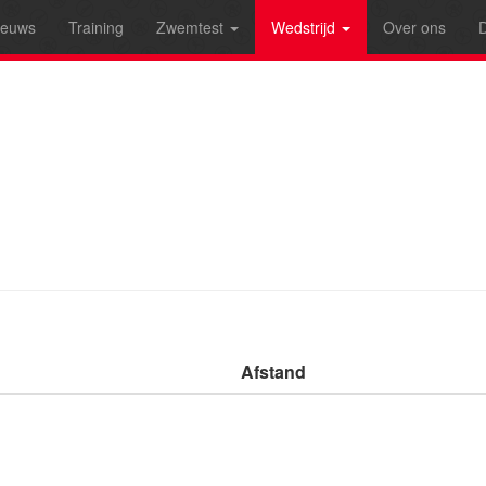
ieuws
Training
Zwemtest
Wedstrijd
Over ons
D
Afstand