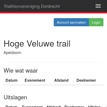
Triathlonvereniging Dordrecht
Toggl
navig
Account aanmaken
Login
Hoge Veluwe trail
Apeldoorn
Wie wat waar
Datum
Evenement
Afstand
Deelnemer
Uitslagen
Datum
Evenement
Afstand
Deelnemer
Uitslag