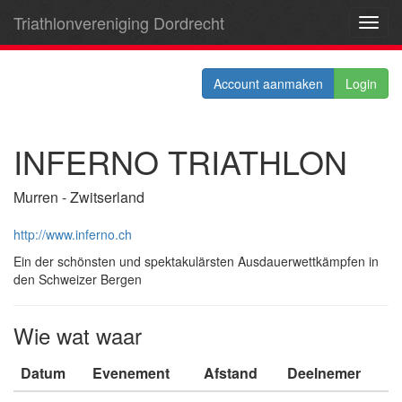
Triathlonvereniging Dordrecht
Toggl
navig
Account aanmaken
Login
INFERNO TRIATHLON
Murren - Zwitserland
http://www.inferno.ch
Ein der schönsten und spektakulärsten Ausdauerwettkämpfen in
den Schweizer Bergen
Wie wat waar
Datum
Evenement
Afstand
Deelnemer