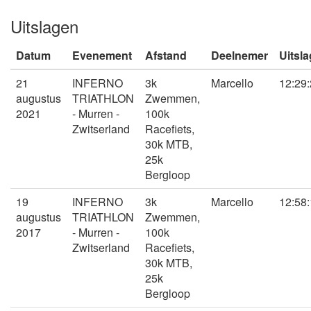
Uitslagen
Datum
Evenement
Afstand
Deelnemer
Uitsla
21
INFERNO
3k
Marcello
12:29
augustus
TRIATHLON
Zwemmen,
2021
- Murren -
100k
Zwitserland
Racefiets,
30k MTB,
25k
Bergloop
19
INFERNO
3k
Marcello
12:58
augustus
TRIATHLON
Zwemmen,
2017
- Murren -
100k
Zwitserland
Racefiets,
30k MTB,
25k
Bergloop