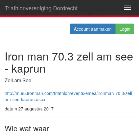
Triathlonvereniging Dordrecht
Toggl
navig
Account aanmaken
Login
Iron man 70.3 zell am see
- kaprun
Zell am See
http://m.eu.ironman.com/triathlon/events/emea/ironman-70.3/zell-
am-see-kaprun.aspx
datum 27 augustus 2017
Wie wat waar