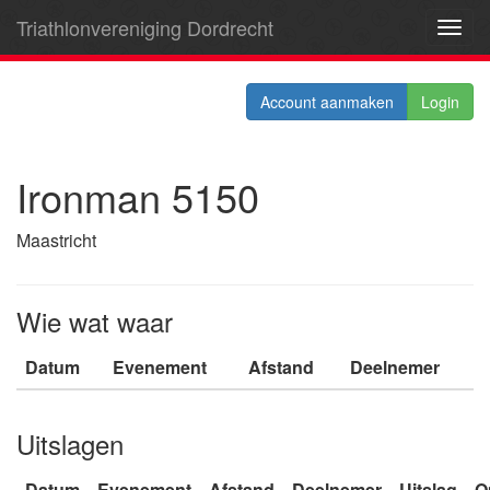
Triathlonvereniging Dordrecht
Toggl
navig
Account aanmaken
Login
Ironman 5150
Maastricht
Wie wat waar
Datum
Evenement
Afstand
Deelnemer
Uitslagen
Datum
Evenement
Afstand
Deelnemer
Uitslag
O