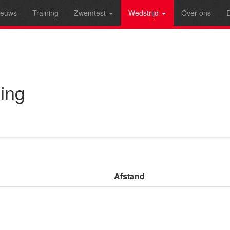
ieuws
Training
Zwemtest
Wedstrijd
Over ons
D
ing
Afstand