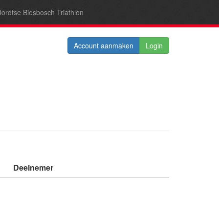
ordtse Biesbosch Triathlon
Account aanmaken
Login
Deelnemer