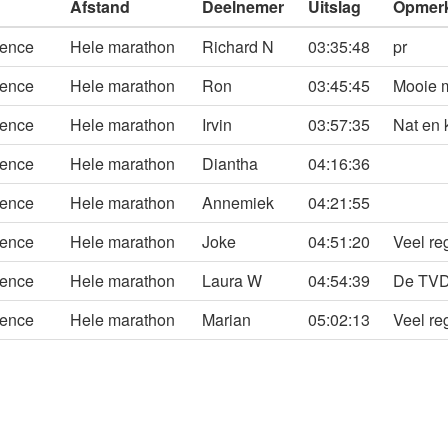
Afstand
Deelnemer
Uitslag
Opmer
rence
Hele marathon
Richard N
03:35:48
pr
rence
Hele marathon
Ron
03:45:45
Mooie m
rence
Hele marathon
Irvin
03:57:35
Nat en 
rence
Hele marathon
Diantha
04:16:36
rence
Hele marathon
Annemiek
04:21:55
rence
Hele marathon
Joke
04:51:20
Veel re
rence
Hele marathon
Laura W
04:54:39
De TVD'
rence
Hele marathon
Marian
05:02:13
Veel re