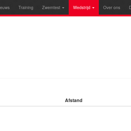
ieuws
Training
Zwemtest
Wedstrijd
Over ons
D
Afstand