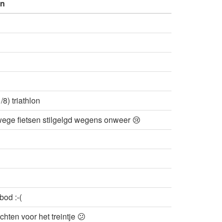
en
/8) triathlon
ge fietsen stilgelgd wegens onweer 😢
od :-(
hten voor het treintje 😕