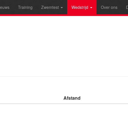
ieuws
Training
Zwemtest
Wedstrijd
Over ons
D
Afstand