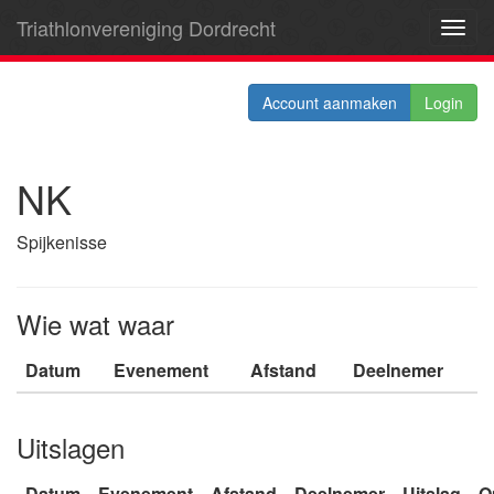
Triathlonvereniging Dordrecht
Toggl
navig
Account aanmaken
Login
NK
Spijkenisse
Wie wat waar
Datum
Evenement
Afstand
Deelnemer
Uitslagen
Datum
Evenement
Afstand
Deelnemer
Uitslag
O