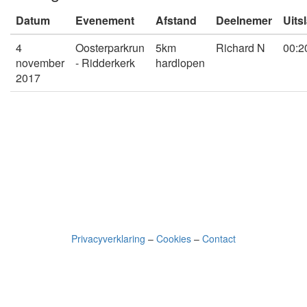
Datum
Evenement
Afstand
Deelnemer
Uits
4
Oosterparkrun
5km
Richard N
00:2
november
- Ridderkerk
hardlopen
2017
Privacyverklaring
–
Cookies
–
Contact