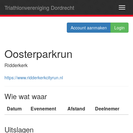
Triathlonvereniging Dordrecht
Toggl
navig
Account aanmaken
Login
Oosterparkrun
Ridderkerk
https://www.ridderkerkcityrun.nl
Wie wat waar
Datum
Evenement
Afstand
Deelnemer
Uitslagen