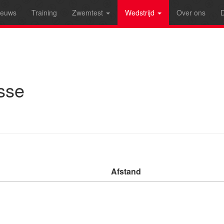
ieuws
Training
Zwemtest
Wedstrijd
Over ons
D
sse
Afstand