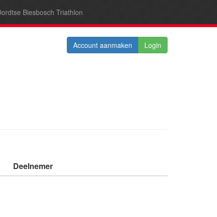
ordtse Biesbosch Triathlon
Account aanmaken
Login
Deelnemer