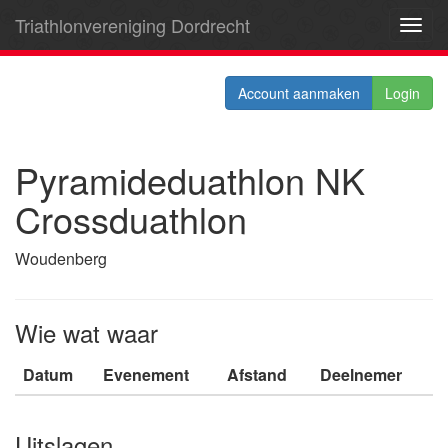
Triathlonvereniging Dordrecht
Toggl
navig
Account aanmaken
Login
Pyramideduathlon NK
Crossduathlon
Woudenberg
Wie wat waar
Datum
Evenement
Afstand
Deelnemer
Uitslagen