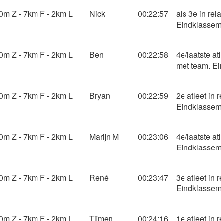
m Z - 7km F - 2km L
Nick
00:22:57
als 3e in rel
Eindklasseme
m Z - 7km F - 2km L
Ben
00:22:58
4e/laatste atl
met team. Ei
m Z - 7km F - 2km L
Bryan
00:22:59
2e atleet in 
Eindklasseme
m Z - 7km F - 2km L
Marijn M
00:23:06
4e/laatste at
Eindklasseme
m Z - 7km F - 2km L
René
00:23:47
3e atleet in 
Eindklasseme
m Z - 7km F - 2km L
Tijmen
00:24:16
1e atleet in 