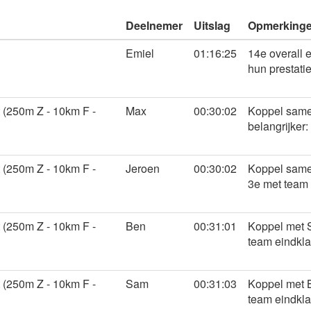
Deelnemer
Uitslag
Opmerking
Emiel
01:16:25
14e overall 
hun prestati
 (250m Z - 10km F -
Max
00:30:02
Koppel samen
belangrijker
 (250m Z - 10km F -
Jeroen
00:30:02
Koppel samen
3e met team
 (250m Z - 10km F -
Ben
00:31:01
Koppel met S
team eindkl
 (250m Z - 10km F -
Sam
00:31:03
Koppel met B
team eindkl