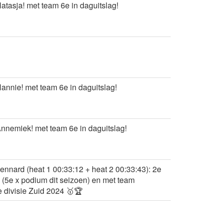
atasja! met team 6e in daguitslag!
annie! met team 6e in daguitslag!
nnemiek! met team 6e in daguitslag!
nnard (heat 1 00:33:12 + heat 2 00:33:43): 2e
g (5e x podium dit seizoen) en met team
 divisie Zuid 2024 🥇🏆