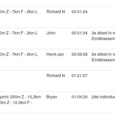
m Z - 7km F - 2km L
Richard N
00:31:24
m Z - 7km F - 2km L
John
00:31:34
3e atleet in 
Eindklasseme
m Z - 7km F - 2km L
Henk-Jan
00:36:58
2e atleet in 
Eindklasseme
Richard N
01:21:07
print: 250m Z - 10,3km
Bryan
01:04:30
2de individu
50m Z - 10,3km F -