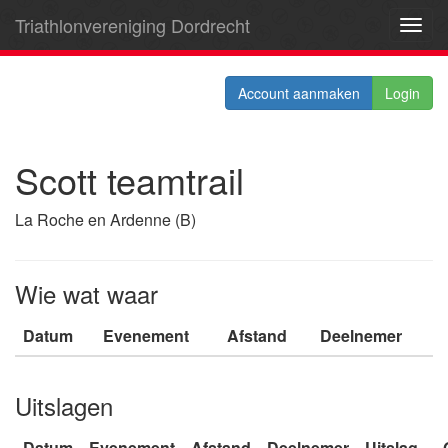
Triathlonvereniging Dordrecht
Toggl
navig
Account aanmaken
Login
Scott teamtrail
La Roche en Ardenne (B)
Wie wat waar
Datum
Evenement
Afstand
Deelnemer
Uitslagen
Datum
Evenement
Afstand
Deelnemer
Uitslag