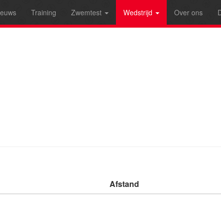
ieuws
Training
Zwemtest
Wedstrijd
Over ons
D
Afstand