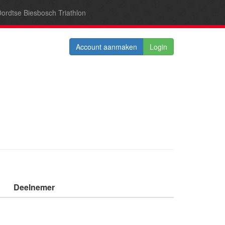
ordtse Biesbosch Triathlon
Account aanmaken
Login
Deelnemer