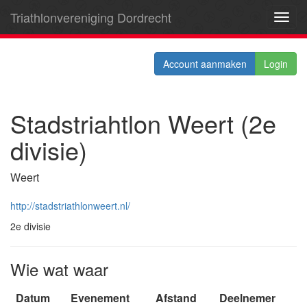
Triathlonvereniging Dordrecht
Toggl
navig
Account aanmaken
Login
Stadstriahtlon Weert (2e
divisie)
Weert
http://stadstriathlonweert.nl/
2e divisie
Wie wat waar
Datum
Evenement
Afstand
Deelnemer