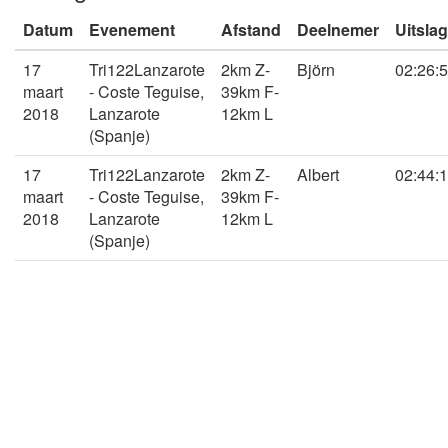
Datum
Evenement
Afstand
Deelnemer
Uitslag
17
Tri122Lanzarote
2km Z-
Björn
02:26:
maart
- Coste Teguise,
39km F-
2018
Lanzarote
12km L
(Spanje)
17
Tri122Lanzarote
2km Z-
Albert
02:44:
maart
- Coste Teguise,
39km F-
2018
Lanzarote
12km L
(Spanje)