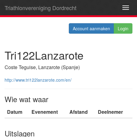
Triathlonvereniging Dordrecht
Toggl
navig
Account aanmaken
Login
Tri122Lanzarote
Coste Teguise, Lanzarote (Spanje)
http://www.tri122lanzarote.com/en/
Wie wat waar
Datum
Evenement
Afstand
Deelnemer
Uitslagen