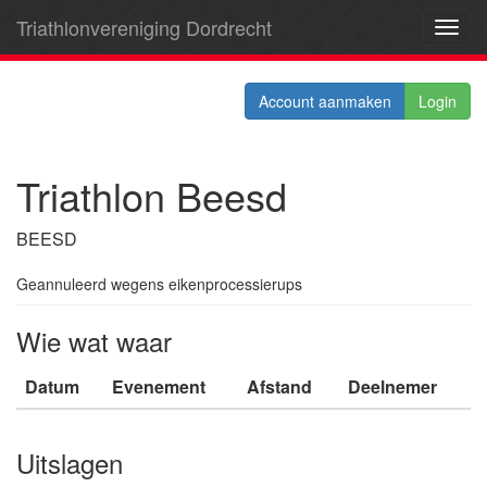
Triathlonvereniging Dordrecht
Toggl
navig
Account aanmaken
Login
Triathlon Beesd
BEESD
Geannuleerd wegens eikenprocessierups
Wie wat waar
Datum
Evenement
Afstand
Deelnemer
Uitslagen