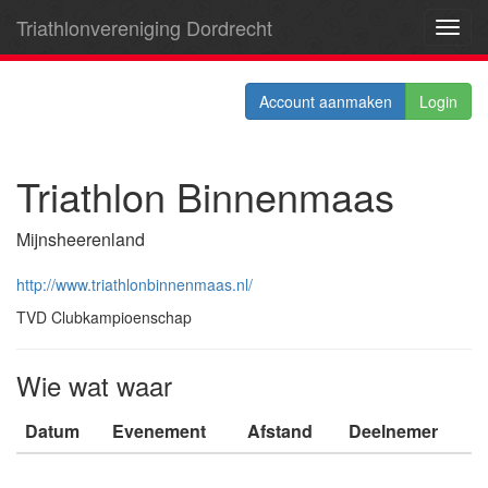
Triathlonvereniging Dordrecht
Toggl
navig
Account aanmaken
Login
Triathlon Binnenmaas
Mijnsheerenland
http://www.triathlonbinnenmaas.nl/
TVD Clubkampioenschap
Wie wat waar
Datum
Evenement
Afstand
Deelnemer