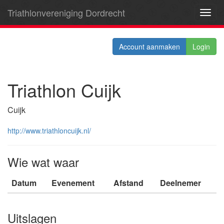
Triathlonvereniging Dordrecht
Toggl
navig
Account aanmaken
Login
Triathlon Cuijk
Cuijk
http://www.triathloncuijk.nl/
Wie wat waar
Datum
Evenement
Afstand
Deelnemer
Uitslagen