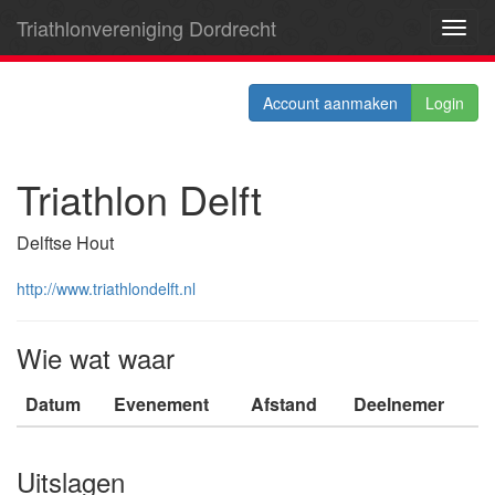
Triathlonvereniging Dordrecht
Toggl
navig
Account aanmaken
Login
Triathlon Delft
Delftse Hout
http://www.triathlondelft.nl
Wie wat waar
Datum
Evenement
Afstand
Deelnemer
Uitslagen