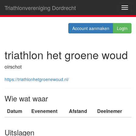
Triathlonvereniging Dordrecht
Toggl
navig
Account aanmaken
Login
triathlon het groene woud
oirschot
https://triathlonhetgroenewoud.nl/
Wie wat waar
Datum
Evenement
Afstand
Deelnemer
Uitslagen