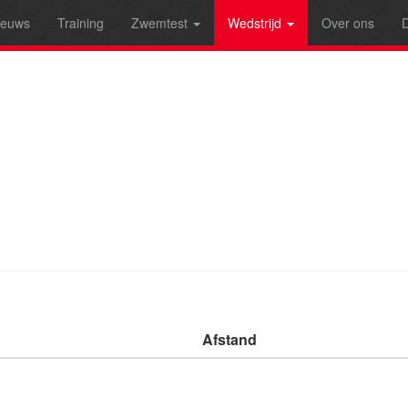
ieuws
Training
Zwemtest
Wedstrijd
Over ons
D
Afstand