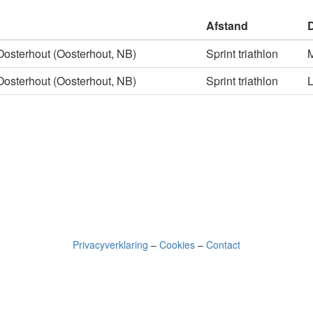
Afstand
 Oosterhout (Oosterhout, NB)
Sprint triathlon
M
 Oosterhout (Oosterhout, NB)
Sprint triathlon
Privacyverklaring
–
Cookies
–
Contact