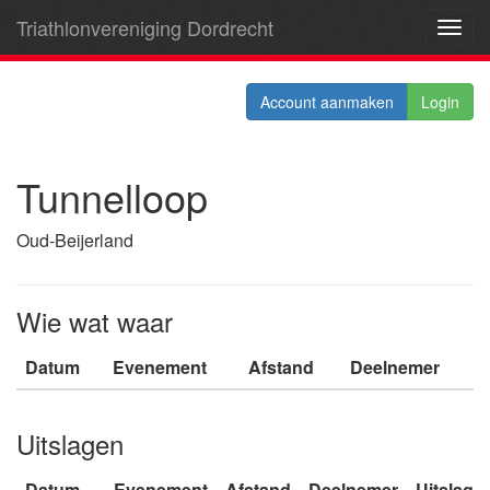
Triathlonvereniging Dordrecht
Toggl
navig
Account aanmaken
Login
Tunnelloop
Oud-Beijerland
Wie wat waar
Datum
Evenement
Afstand
Deelnemer
Uitslagen
Datum
Evenement
Afstand
Deelnemer
Uitslag