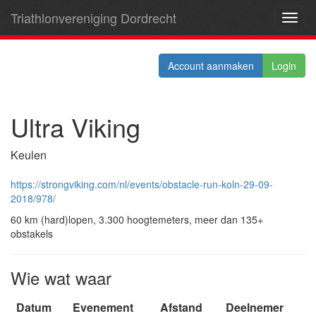
Triathlonvereniging Dordrecht
Toggl
navig
Account aanmaken
Login
Ultra Viking
Keulen
https://strongviking.com/nl/events/obstacle-run-koln-29-09-
2018/978/
60 km (hard)lopen, 3.300 hoogtemeters, meer dan 135+
obstakels
Wie wat waar
Datum
Evenement
Afstand
Deelnemer