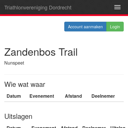
Triathlonvereniging Dordrecht
Toggl
navig
Account aanmaken
Login
Zandenbos Trail
Nunspeet
Wie wat waar
Datum
Evenement
Afstand
Deelnemer
Uitslagen
Datum
Evenement
Afstand
Deelnemer
Uitslag