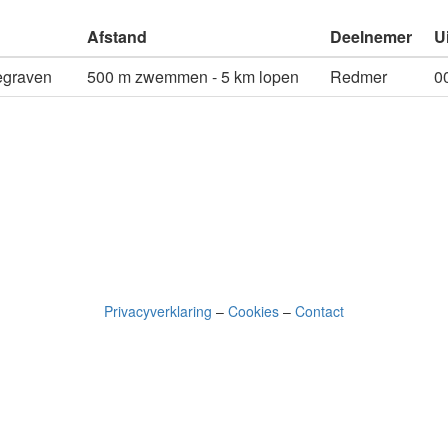
Afstand
Deelnemer
U
egraven
500 m zwemmen - 5 km lopen
Redmer
0
Privacyverklaring
–
Cookies
–
Contact