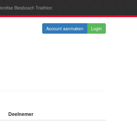
ordtse Biesbosch Triathlon
Account aanmaken
Login
Deelnemer