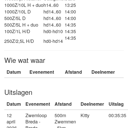
1000Z/10L H + duo
h14..60
13:25
1000Z/10L D
hd14..60
14:00
500Z/5L D
hd14..60
14:00
500Z/5L H + duo
hd14..60
14:35
100Z/1L H/D
hd0-hd10
14:35
14:35
250Z/2,5L H/D
hd0-hd14
Wie wat waar
Datum
Evenement
Afstand
Deelnemer
Uitslagen
Datum
Evenement
Afstand
Deelnemer
Uitslag
12
Zwemloop
500m
Kitty
00:35:35
april
Breda -
Zwemmen
2026
Breda
- 5km