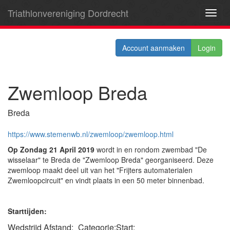
Triathlonvereniging Dordrecht
Toggl
navig
Account aanmaken
Login
Zwemloop Breda
Breda
https://www.stemenwb.nl/zwemloop/zwemloop.html
Op Zondag 21 April 2019
wordt in en rondom zwembad "De
wisselaar" te Breda de "Zwemloop Breda" georganiseerd. Deze
zwemloop maakt deel uit van het "Frijters automaterialen
Zwemloopcircuit" en vindt plaats in een 50 meter binnenbad.
Starttijden:
Wedstrijd Afstand:
Categorie:
Start: