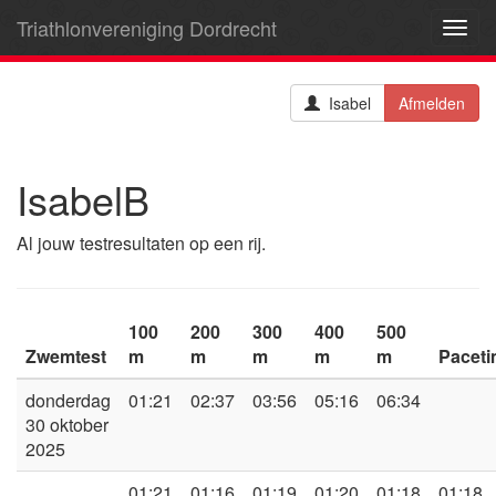
Triathlonvereniging Dordrecht
Toggl
navig
Isabel
Afmelden
IsabelB
Al jouw testresultaten op een rij.
100
200
300
400
500
Zwemtest
m
m
m
m
m
Pacet
donderdag
01:21
02:37
03:56
05:16
06:34
30 oktober
2025
01:21
01:16
01:19
01:20
01:18
01:18