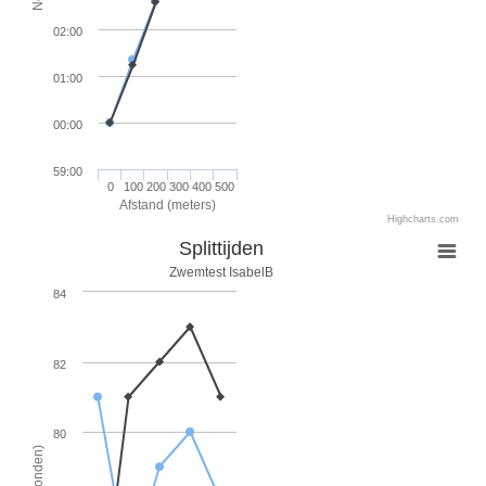
02:00
01:00
00:00
59:00
0
100
200
300
400
500
Afstand (meters)
Highcharts.com
Splittijden
Zwemtest IsabelB
84
82
80