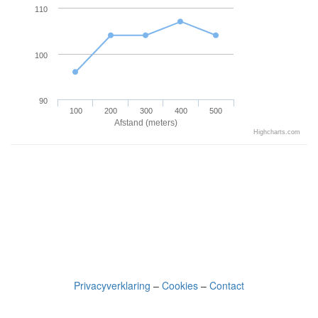
110
100
90
100
200
300
400
500
Afstand (meters)
Highcharts.com
Privacyverklaring
–
Cookies
–
Contact