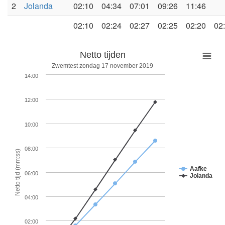
2
Jolanda
02:10
04:34
07:01
09:26
11:46
02:10
02:24
02:27
02:25
02:20
02
Netto tijden
Zwemtest zondag 17 november 2019
14:00
12:00
10:00
08:00
Netto tijd (mm:ss)
Aafke
06:00
Jolanda
04:00
02:00