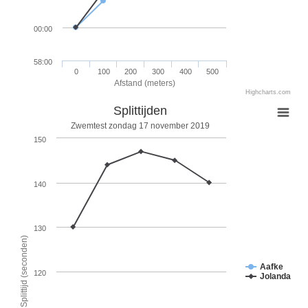
00:00
58:00
0
100
200
300
400
500
Afstand (meters)
Highcharts.com
Splittijden
Zwemtest zondag 17 november 2019
150
140
130
Splittijd (seconden)
Aafke
120
Jolanda