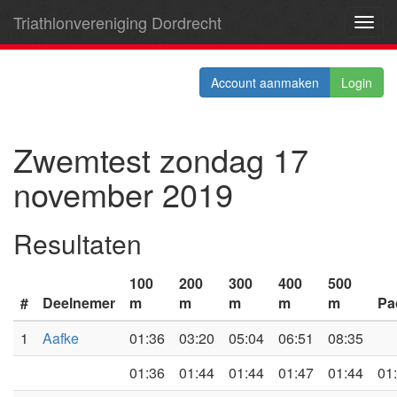
Triathlonvereniging Dordrecht
Toggl
navig
Account aanmaken
Login
Zwemtest zondag 17
november 2019
Resultaten
100
200
300
400
500
#
Deelnemer
m
m
m
m
m
Pa
1
Aafke
01:36
03:20
05:04
06:51
08:35
01:36
01:44
01:44
01:47
01:44
01