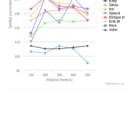
Splittijd (seconden)
Kitty
Silvia
Iris
Sjoerd
130
Dirkjan H
Erik W
Rick
120
John
110
100
90
100
200
300
400
500
Afstand (meters)
Highcharts.com