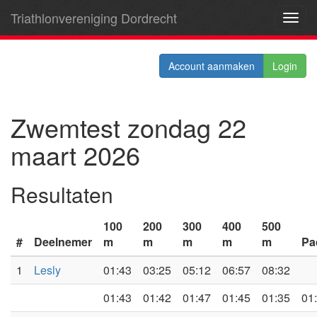
Triathlonvereniging Dordrecht
Toggl
navig
Account aanmaken
Login
Zwemtest zondag 22
maart 2026
Resultaten
100
200
300
400
500
#
Deelnemer
m
m
m
m
m
Pa
1
Lesly
01:43
03:25
05:12
06:57
08:32
01:43
01:42
01:47
01:45
01:35
01