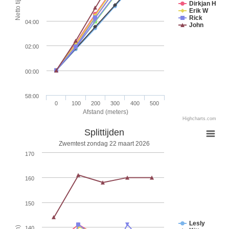
Dirkjan H
Erik W
Rick
04:00
John
02:00
00:00
58:00
0
100
200
300
400
500
Afstand (meters)
Highcharts.com
Splittijden
Zwemtest zondag 22 maart 2026
170
160
150
Lesly
140