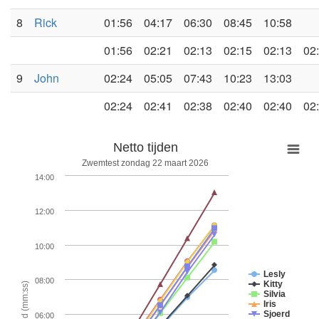
8
Rick
01:56
04:17
06:30
08:45
10:58
01:56
02:21
02:13
02:15
02:13
02
9
John
02:24
05:05
07:43
10:23
13:03
02:24
02:41
02:38
02:40
02:40
02
Netto tijden
Zwemtest zondag 22 maart 2026
14:00
12:00
10:00
Lesly
08:00
Kitty
Netto tijd (mm:ss)
Silvia
Iris
Sjoerd
06:00