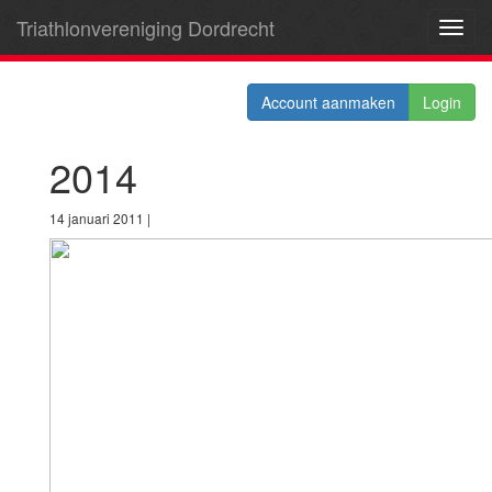
Triathlonvereniging Dordrecht
Toggl
navig
Account aanmaken
Login
2014
14 januari 2011 |