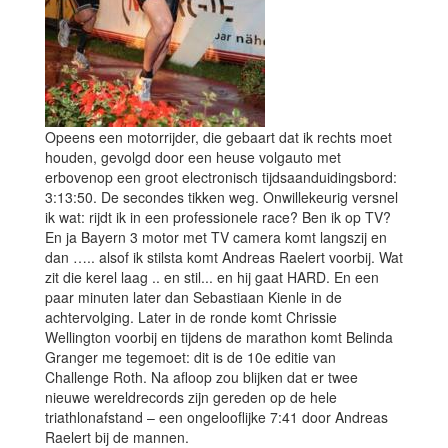
Opeens een motorrijder, die gebaart dat ik rechts moet
houden, gevolgd door een heuse volgauto met
erbovenop een groot electronisch tijdsaanduidingsbord:
3:13:50. De secondes tikken weg. Onwillekeurig versnel
ik wat: rijdt ik in een professionele race? Ben ik op TV?
En ja Bayern 3 motor met TV camera komt langszij en
dan ….. alsof ik stilsta komt Andreas Raelert voorbij. Wat
zit die kerel laag .. en stil... en hij gaat HARD. En een
paar minuten later dan Sebastiaan Kienle in de
achtervolging. Later in de ronde komt Chrissie
Wellington voorbij en tijdens de marathon komt Belinda
Granger me tegemoet: dit is de 10e editie van
Challenge Roth. Na afloop zou blijken dat er twee
nieuwe wereldrecords zijn gereden op de hele
triathlonafstand – een ongelooflijke 7:41 door Andreas
Raelert bij de mannen.