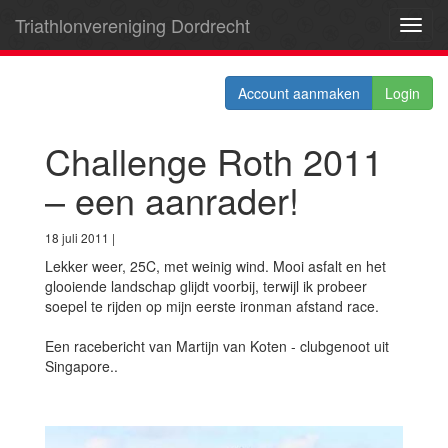
Triathlonvereniging Dordrecht
Toggl
navig
Account aanmaken
Login
Challenge Roth 2011
– een aanrader!
18 juli 2011 |
Lekker weer, 25C, met weinig wind. Mooi asfalt en het
glooiende landschap glijdt voorbij, terwijl ik probeer
soepel te rijden op mijn eerste ironman afstand race.
Een racebericht van Martijn van Koten - clubgenoot uit
Singapore..