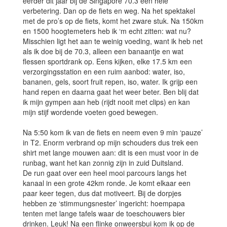
eerder dit jaar bij de Singapore 70.3 een hele
verbetering. Dan op de fiets en weg. Na het spektakel
met de pro’s op de fiets, komt het zware stuk. Na 150km
en 1500 hoogtemeters heb ik ‘m echt zitten: wat nu?
Misschien ligt het aan te weinig voeding, want ik heb net
als ik doe bij de 70.3, alleen een banaantje en wat
flessen sportdrank op. Eens kijken, elke 17.5 km een
verzorgingsstation en een ruim aanbod: water, iso,
bananen, gels, soort fruit repen, iso, water. Ik grijp een
hand repen en daarna gaat het weer beter. Ben blij dat
ik mijn gympen aan heb (rijdt nooit met clips) en kan
mijn stijf wordende voeten goed bewegen.
Na 5:50 kom ik van de fiets en neem even 9 min ‘pauze’
in T2. Enorm verbrand op mijn schouders dus trek een
shirt met lange mouwen aan: dit is een must voor in de
runbag, want het kan zonnig zijn in zuid Duitsland.
De run gaat over een heel mooi parcours langs het
kanaal in een grote 42km ronde. Je komt elkaar een
paar keer tegen, dus dat motiveert. Bij de dorpjes
hebben ze ‘stimmungsnester’ ingericht: hoempapa
tenten met lange tafels waar de toeschouwers bier
drinken. Leuk! Na een flinke onweersbui kom ik op de