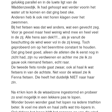
gelukkig parallel en in de luwte ligt van de
Waddenzeedijk. Ik had gehoopt wat verder voorin het
water uit te komen en dat ging best oke.
Anderen heb ik ook niet horen klagen over het
zwemmen.
Bij het fietsen was dat wel anders, wat een gevecht zeg.
Voor je gevoel maar heel weinig wind mee en heel veel
in de zij. Alle hens aan dek!!!!... als je vanuit de
beschutting de wind weer vol in de zij kreeg. Toch
geprobeerd om op het beenritme constant te houden.
Dat ging best goed, alleen de atleten die ik eerst nog in
zicht had, zijn nu verdwenen en achter me zie ik zo
gauw ook niemand fietsen, echt raar.
De tweede fiets ronde gaat zwaar, ook al haal ik wat
fietsers in van de achtste. Net voor de wissel zie ik
Fenna fietsen. Die heeft het duidelijk NIET naar haar
zin.
Na 41km kom ik de wisselzone ingestormd en probeer
zo snel mogelijk in een lekkere pas te lopen.
Wonder boven wonder gaat het lopen na iedere triathlon
beter. Ik voel me sterk en haal zelfs wat trio-lopers in.