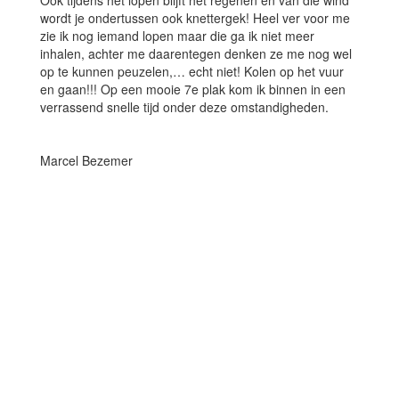
Ook tijdens het lopen blijft het regenen en van die wind
wordt je ondertussen ook knettergek! Heel ver voor me
zie ik nog iemand lopen maar die ga ik niet meer
inhalen, achter me daarentegen denken ze me nog wel
op te kunnen peuzelen,… echt niet! Kolen op het vuur
en gaan!!! Op een mooie 7e plak kom ik binnen in een
verrassend snelle tijd onder deze omstandigheden.
Marcel Bezemer